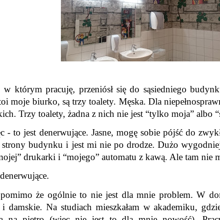
, w którym pracuję, przeniósł się do sąsiedniego budynk
toi moje biurko, są trzy toalety. Męska. Dla niepełnosprawn
ich. Trzy toalety, żadna z nich nie jest “tylko moja” albo “
 - to jest denerwujące. Jasne, mogę sobie pójść do zwykłej
j strony budynku i jest mi nie po drodze. Dużo wygodniej
ojej” drukarki i “mojego” automatu z kawą. Ale tam nie m
 denerwujące. 
pomimo że ogólnie to nie jest dla mnie problem. W dom
 i damskie. Na studiach mieszkałam w akademiku, gdzie
ka na piętro (więc nie jest to dla mnie nowość). Pr