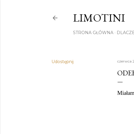
LIMOTINI
STRONA GŁÓWNA
DLACZE
Udostępnij
czerwca 2
ODEB
Miałam 