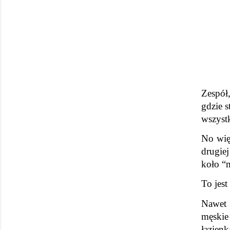
Zespół
gdzie s
wszystk
No więc
drugie
koło “m
To jest
Nawet 
męskie
łazien