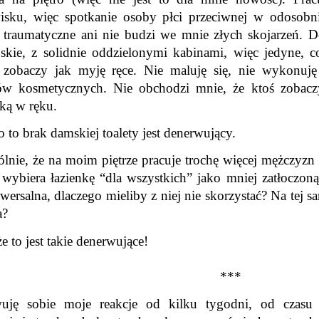
isku, więc spotkanie osoby płci przeciwnej w odosobni
 traumatyczne ani nie budzi we mnie złych skojarzeń. Do
jskie, z solidnie oddzielonymi kabinami, więc jedyne, c
 zobaczy jak myję ręce. Nie maluję się, nie wykonuję
ów kosmetycznych. Nie obchodzi mnie, że ktoś zobacz
ką w ręku.
to brak damskiej toalety jest denerwujący.
lnie, że na moim piętrze pracuje trochę więcej mężczyzn n
wybiera łazienkę “dla wszystkich” jako mniej zatłoczoną 
iwersalna, dlaczego mieliby z niej nie skorzystać? Na tej s
a?
e to jest takie denerwujące!
***
uję sobie moje reakcje od kilku tygodni, od czasu m