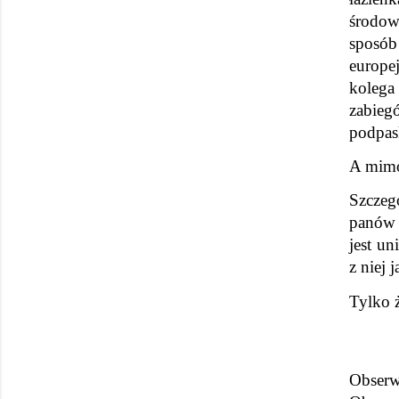
środow
sposób
europe
kolega
zabieg
podpas
A mimo 
Szczegó
panów 
jest un
z niej j
Tylko ż
Obserw