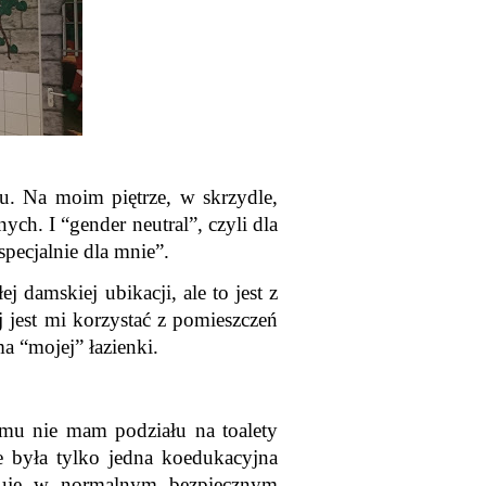
u. Na moim piętrze, w skrzydle, 
ych. I “gender neutral”, czyli dla 
specjalnie dla mnie”.
 damskiej ubikacji, ale to jest z 
 jest mi korzystać z pomieszczeń 
a “mojej” łazienki.
u nie mam podziału na toalety 
 była tylko jedna koedukacyjna 
acuję w normalnym bezpiecznym 