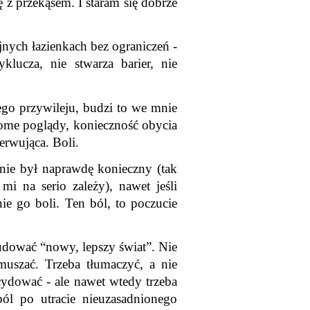
z przekąsem. I staram się dobrze 
nych łazienkach bez ograniczeń - 
ucza, nie stwarza barier, nie 
o przywileju, budzi to we mnie 
dome poglądy, konieczność obycia 
nerwująca. Boli.
nie był naprawdę konieczny (tak 
i na serio zależy), nawet jeśli 
e go boli. Ten ból, to poczucie 
ować “nowy, lepszy świat”. Nie 
uszać. Trzeba tłumaczyć, a nie 
ydować - ale nawet wtedy trzeba 
 po utracie nieuzasadnionego 