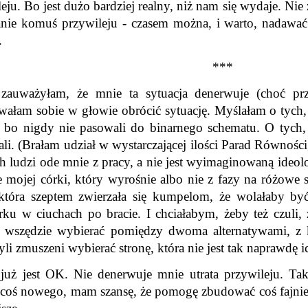
eju. Bo jest dużo bardziej realny, niż nam się wydaje. Nie 
anie komuś przywileju - czasem można, i warto, nadawać
.
***
zauważyłam, że mnie ta sytuacja denerwuje (choć prz
wałam sobie w głowie obrócić sytuację. Myślałam o tych, 
y, bo nigdy nie pasowali do binarnego schematu. O tych,
li. (Brałam udział w wystarczającej ilości Parad Równości
ch ludzi ode mnie z pracy, a nie jest wyimaginowaną ideo
e mojej córki, który wyrośnie albo nie z fazy na różowe 
 która szeptem zwierzała się kumpelom, że wolałaby by
ku w ciuchach po bracie. I chciałabym, żeby też czuli, 
i wszędzie wybierać pomiędzy dwoma alternatywami, z kt
li zmuszeni wybierać stronę, która nie jest tak naprawdę ic
z już jest OK. Nie denerwuje mnie utrata przywileju. Tak
 coś nowego, mam szansę, że pomogę zbudować coś fajniejs