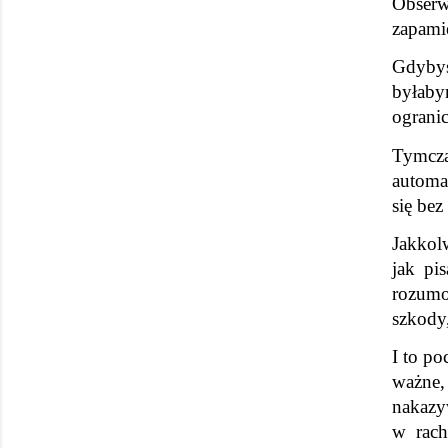
Obserwu
zapamię
Gdybyśc
byłaby
ogranic
Tymcza
automa
się bez
Jakkol
jak pi
rozumo
szkody,
I to p
ważne,
nakazy
w rach