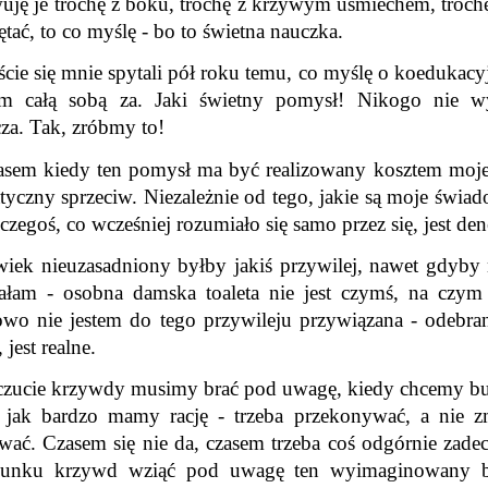
ję je trochę z boku, trochę z krzywym uśmiechem, trochę 
tać, to co myślę - bo to świetna nauczka.
ie się mnie spytali pół roku temu, co myślę o koedukacyj
m całą sobą za. Jaki świetny pomysł! Nikogo nie wykl
za. Tak, zróbmy to!
sem kiedy ten pomysł ma być realizowany kosztem mojeg
tyczny sprzeciw. Niezależnie od tego, jakie są moje świa
 czegoś, co wcześniej rozumiało się samo przez się, jest de
wiek nieuzasadniony byłby jakiś przywilej, nawet gdyby 
sałam - osobna damska toaleta nie jest czymś, na czym m
wo nie jestem do tego przywileju przywiązana - odebrani
 jest realne.
oczucie krzywdy musimy brać pod uwagę, kiedy chcemy bud
 jak bardzo mamy rację - trzeba przekonywać, a nie zm
wać. Czasem się nie da, czasem trzeba coś odgórnie zadec
unku krzywd wziąć pod uwagę ten wyimaginowany ból