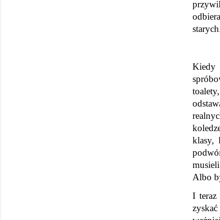
przywil
odbier
starych
Kiedy 
spróbo
toalet
odstawa
realny
koledz
klasy,
podwór
musiel
Albo by
I tera
zyskać