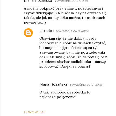
Maria Różańska
4 września 2019 00:59
A można połączyć przyjemne z pożytecznym i
czytać dziergając ;) Nie wiem, czy na drutach się
tak da, ale jak na szydełku można, to na drutach
pewnie też ;)
Limotini
5 września 2019 08:57
Obawiam się, że nie dałabym rady
jednocześnie robić na drutach i czytać,
bo moje umiejętności nie są na tyle
zaawansowane, bym nie potrzebowała
oczu. Ale myślę sobie, że dałoby się bez
problemu słuchać audiobooka - muszę
spróbować! Dzięki za pomysł!
Maria Różańska
5 września 2019 12:46
O tak, audiobook i robótka to
najlepsze połączenie!
ODPOWIEDZ