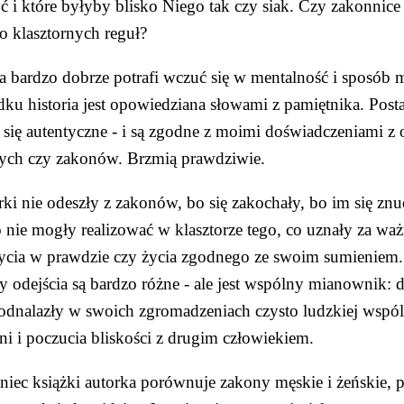
ć i które byłyby blisko Niego tak czy siak. Czy zakonnice 
 klasztornych reguł?
a bardzo dobrze potrafi wczuć się w mentalność i sposób 
ku historia jest opowiedziana słowami z pamiętnika. Posta
się autentyczne - i są zgodne z moimi doświadczeniami z 
jnych czy zakonów. Brzmią prawdziwie.
ki nie odeszły z zakonów, bo się zakochały, bo im się znudz
 nie mogły realizować w klasztorze tego, co uznały za waż
ycia w prawdzie czy życia zgodnego ze swoim sumieniem. A
odejścia są bardzo różne - ale jest wspólny mianownik: dla
odnalazły w swoich zgromadzeniach czysto ludzkiej wspóln
ni i poczucia bliskości z drugim człowiekiem.
iec książki autorka porównuje zakony męskie i żeńskie, pa