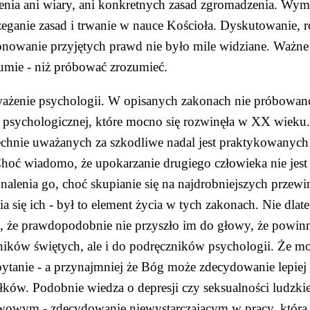
enia ani wiary, ani konkretnych zasad zgromadzenia. Wyma
zeganie zasad i trwanie w nauce Kościoła. Dyskutowanie, 
onowanie przyjętych prawd nie było mile widziane. Ważne 
zumie - niż próbować zrozumieć.
ażenie psychologii. W opisanych zakonach nie próbowano
 psychologicznej, które mocno się rozwinęła w XX wieku. 
chnie uważanych za szkodliwe nadal jest praktykowanych 
hoć wiadomo, że upokarzanie drugiego człowieka nie jest 
alenia go, choć skupianie się na najdrobniejszych przewin
a się ich - był to element życia w tych zakonach. Nie dlateg
, że prawdopodobnie nie przyszło im do głowy, że powinny
ików świętych, ale i do podręczników psychologii. Że mod
ytanie - a przynajmniej że Bóg może zdecydowanie lepiej dzi
ków. Podobnie wiedza o depresji czy seksualności ludzkie
wowym - zdecydowanie niewystarczającym w pracy, która p