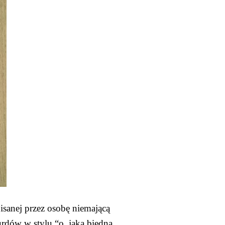
isanej przez osobę niemającą 
rdów w stylu “o, jaka biedna, 