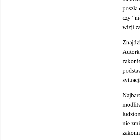
poszła 
czy “ni
wizji z
Znajdzi
Autork
zakoni
podstaw
sytuacji
Najbard
modlitw
ludziom
nie zmi
zakonne