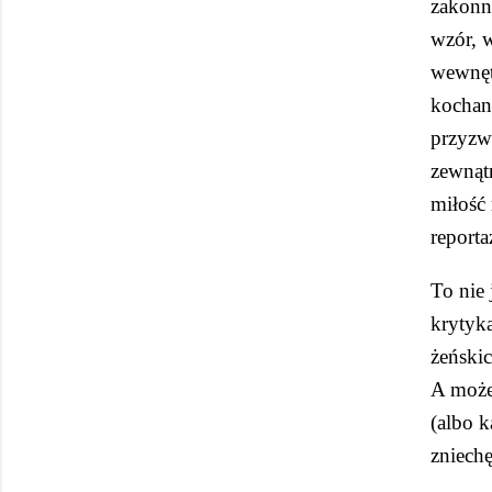
zakonny
wzór, 
wewnętr
kochan
przyzwo
zewnątr
miłość 
report
To nie 
krytyką
żeńskic
A może 
(albo k
zniechę