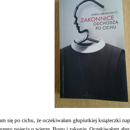
m się po cichu, że oczekiwałam głupiutkiej książeczki nap
szego pojęcia o wierze, Bogu i zakonie. Oczekiwałam absu