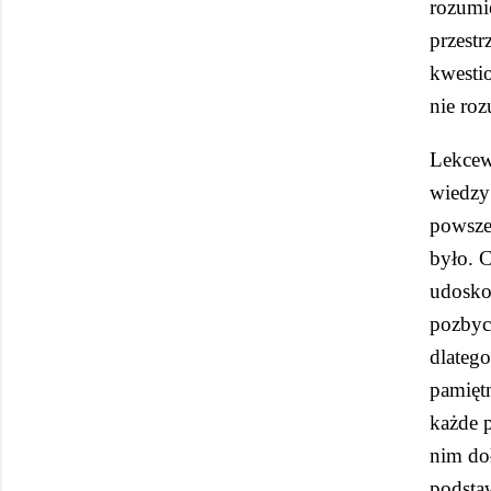
rozumi
przestr
kwesti
nie ro
Lekcew
wiedzy
powsze
było. C
udoskon
pozbyci
dlatego
pamiętn
każde p
nim doł
podsta