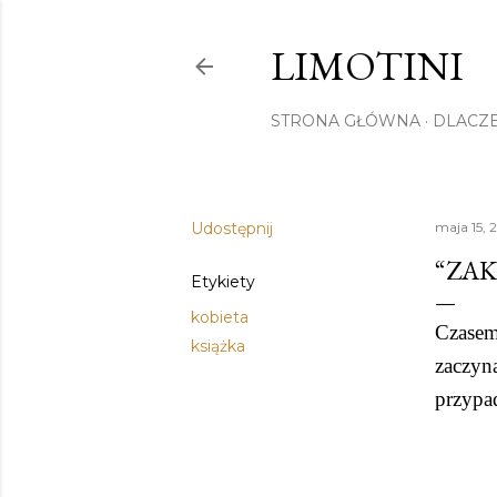
LIMOTINI
STRONA GŁÓWNA
DLACZE
Udostępnij
maja 15, 
“ZA
Etykiety
kobieta
Czasem 
książka
zaczyna
przypa