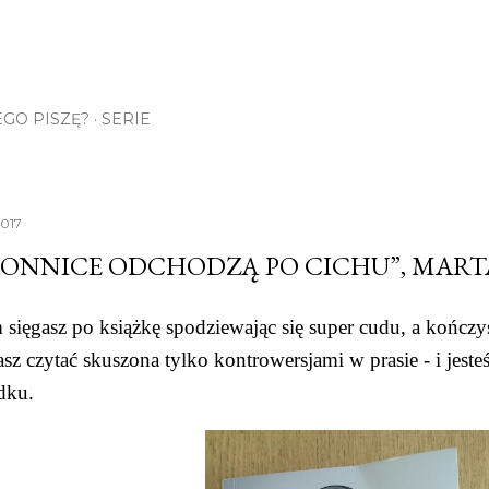
Przejdź do głównej zawartości
GO PISZĘ?
SERIE
2017
KONNICE ODCHODZĄ PO CICHU”, MAR
sięgasz po książkę spodziewając się super cudu, a kończy
sz czytać skuszona tylko kontrowersjami w prasie - i jest
dku.