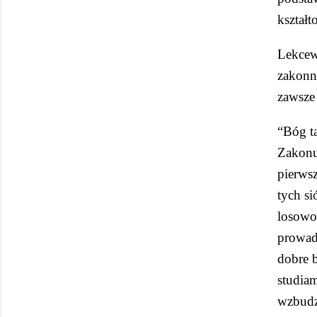
kształt
Lekcew
zakonni
zawsze
“Bóg ta
Zakonu 
pierwsz
tych si
losowo 
prowadz
dobre b
studiam
wzbudz