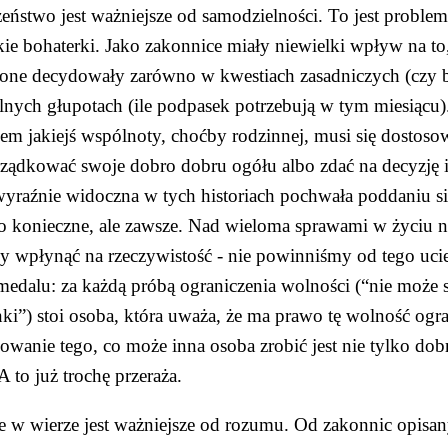
eństwo jest ważniejsze od samodzielności. To jest problem
ie bohaterki. Jako zakonnice miały niewielki wpływ na to, 
żone decydowały zarówno w kwestiach zasadniczych (czy bę
nych głupotach (ile podpasek potrzebują w tym miesiącu). O
em jakiejś wspólnoty, choćby rodzinnej, musi się dostoso
ządkować swoje dobro dobru ogółu albo zdać na decyzję i
yraźnie widoczna w tych historiach pochwała poddaniu się
o konieczne, ale zawsze. Nad wieloma sprawami w życiu ni
 wpłynąć na rzeczywistość - nie powinniśmy od tego uciek
medalu: za każdą próbą ograniczenia wolności (“nie może s
ki”) stoi osoba, która uważa, że ma prawo tę wolność ogra
owanie tego, co może inna osoba zrobić jest nie tylko dobre
A to już trochę przeraża.
e w wierze jest ważniejsze od rozumu. Od zakonnic opisan