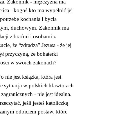
sza. Zakonnik - mężczyzna ma 
ńca - kogoś kto ma wypełnić jej 
otrzebę kochania i bycia 
jszym, duchowym. Zakonnik ma 
acji z braćmi i osobami z 
ie, że “zdradza” Jezusa - że jej 
ł przyczyną, że bohaterki 
skości w swoich zakonach?
 nie jest książka, która jest 
 sytuacja w polskich klasztorach 
granicznych - nie jest idealna. 
eczytać, jeśli jesteś katoliczką 
trzanym odbiciem postaw, które 