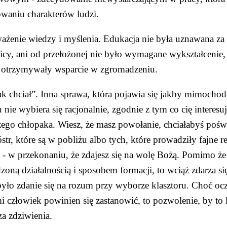
owaniu charakterów ludzi.
ażenie wiedzy i myślenia. Edukacja nie była uznawana za
cy, ani od przełożonej nie było wymagane wykształcenie, si
 otrzymywały wsparcie w zgromadzeniu.
k chciał”. Inna sprawa, która pojawia się jakby mimocho
nie wybiera się racjonalnie, zgodnie z tym co cię interesuj
ego chłopaka. Wiesz, że masz powołanie, chciałabyś poświę
óstr, które są w pobliżu albo tych, które prowadziły fajne 
- w przekonaniu, że zdajesz się na wolę Bożą. Pomimo że 
oną działalnością i sposobem formacji, to wciąż zdarza się
yło zdanie się na rozum przy wyborze klasztoru. Choć ocz
i człowiek powinien się zastanowić, to pozwolenie, by to 
a zdziwienia.