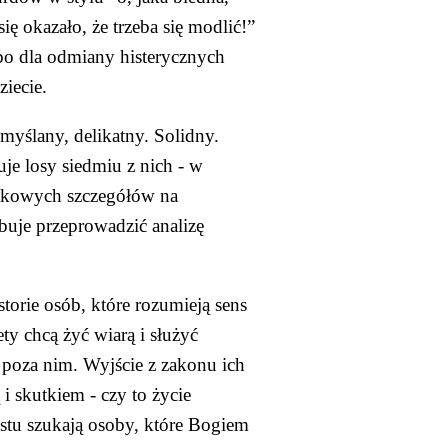
się okazało, że trzeba się modlić!” 
lbo dla odmiany histerycznych 
ziecie.
yślany, delikatny. Solidny. 
e losy siedmiu z nich - w 
tkowych szczegółów na 
uje przeprowadzić analizę 
storie osób, które rozumieją sens 
y chcą żyć wiarą i służyć 
 poza nim. Wyjście z zakonu ich 
i skutkiem - czy to życie 
stu szukają osoby, które Bogiem 