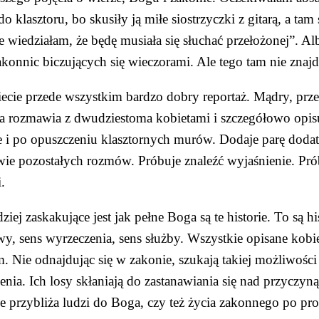
do klasztoru, bo skusiły ją miłe siostrzyczki z gitarą, a tam 
e wiedziałam, że będę musiała się słuchać przełożonej”. A
akonnic biczujących się wieczorami. Ale tego tam nie znajd
ecie przede wszystkim bardzo dobry reportaż. Mądry, przem
a rozmawia z dwudziestoma kobietami i szczegółowo opisuj
e i po opuszczeniu klasztornych murów. Dodaje parę doda
ie pozostałych rozmów. Próbuje znaleźć wyjaśnienie. Prób
.
ziej zaskakujące jest jak pełne Boga są te historie. To są hi
y, sens wyrzeczenia, sens służby. Wszystkie opisane kobiet
. Nie odnajdując się w zakonie, szukają takiej możliwości
enia. Ich losy skłaniają do zastanawiania się nad przyczyną 
 przybliża ludzi do Boga, czy też życia zakonnego po pro