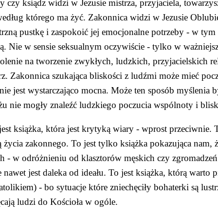
 czy ksiądz widzi w Jezusie mistrza, przyjaciela, towarzy
według którego ma żyć. Zakonnica widzi w Jezusie Oblubie
zną pustkę i zaspokoić jej emocjonalne potrzeby - w tym p
ą. Nie w sensie seksualnym oczywiście - tylko w ważnie
lenie na tworzenie zwykłych, ludzkich, przyjacielskich rel
z. Zakonnica szukająca bliskości z ludźmi może mieć poczuc
nie jest wystarczająco mocna. Może ten sposób myślenia by
ażu nie mogły znaleźć ludzkiego poczucia wspólnoty i bli
jest książka, która jest krytyką wiary - wprost przeciwnie. To
 życia zakonnego. To jest tylko książka pokazująca nam, że
h - w odróżnieniu od klasztorów męskich czy zgromadzeń za
nawet jest daleka od ideału. To jest książka, którą warto prz
atolikiem) - bo sytuacje które zniechęciły bohaterki są lus
cają ludzi do Kościoła w ogóle.