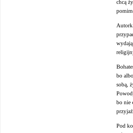
chcą ży
pomimo
Autork
przypad
wydają 
religi
Bohater
bo albo
sobą, ż
Powody 
bo nie 
przyjaź
Pod kon