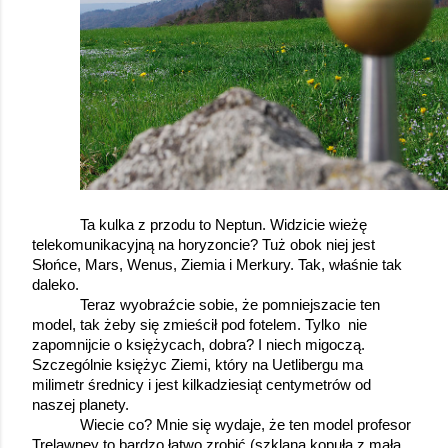
Ta kulka z przodu to Neptun. Widzicie wieżę 
telekomunikacyjną na horyzoncie? Tuż obok niej jest 
Słońce, Mars, Wenus, Ziemia i Merkury. Tak, właśnie tak 
daleko.
Teraz wyobraźcie sobie, że pomniejszacie ten 
model, tak żeby się zmieścił pod fotelem. Tylko  nie 
zapomnijcie o księżycach, dobra? I niech migoczą. 
Szczególnie księżyc Ziemi, który na Uetlibergu ma 
milimetr średnicy i jest kilkadziesiąt centymetrów od 
naszej planety.
Wiecie co? Mnie się wydaje, że ten model profesor 
Trelawney to bardzo łatwo zrobić (szklana kopuła z małą 