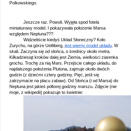
Polkowskiego.
Jeszcze raz. Powoli. Wyjęła spod fotela 
miniaturowy model. I pokazywała położenie Marsa 
względem Neptuna???
Widzieliście kiedyś Układ Słoneczny? Koło 
Zurychu, na górze Uetliberg, 
jest wierny model układu
. W 
skali. Zaczyna się od słońca, o średnicy około metra. 
Kilkadziesiąt kroków dalej jest Ziemia, wielkości ziarenka 
grochu. Trochę za nią Mars. Przejście całego układu, do 
najdalszego położenia Plutona, zajmuje około dwóch 
godzin (z dziećmi cztery godziny. Pięć, jeśli się 
zatrzymacie na placu zabaw). Od Słońca (i od Marsa) do 
Neptuna jest jakieś półtorej godziny marszu. Zdjęcie (nie 
moje, z wikipedii) pokazuje to świetnie: