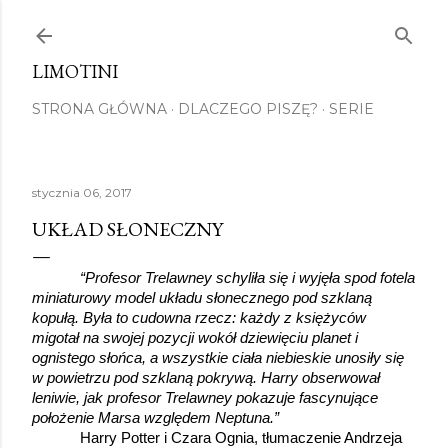
Przejdź do głównej zawartości
LIMOTINI
STRONA GŁÓWNA
DLACZEGO PISZĘ?
SERIE
stycznia 06, 2017
UKŁAD SŁONECZNY
“Profesor Trelawney schyliła się i wyjęła spod fotela 
miniaturowy model układu słonecznego pod szklaną 
kopułą. Była to cudowna rzecz: każdy z księżyców 
migotał na swojej pozycji wokół dziewięciu planet i 
ognistego słońca, a wszystkie ciała niebieskie unosiły się 
w powietrzu pod szklaną pokrywą. Harry obserwował 
leniwie, jak profesor Trelawney pokazuje fascynujące 
położenie Marsa względem Neptuna.”
Harry Potter i Czara Ognia, tłumaczenie Andrzeja 