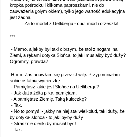
kropką pośrodku i kilkoma paproszkami, nie do 
zauważenia gołym okiem), tylko jego wartość edukacyjna 
jest żadna.
Za to model z Uetlibergu - cud, miód i orzeszki!
***
- Mamo, a jakby był taki olbrzym, że stoi z nogami na 
Ziemi, a rękami dotyka Słońca, to jaki musiałby być duży? 
Ogromny, prawda?
Hmm. Zastanowiłam się przez chwilę. Przypomniałam 
sobie ostatnią wycieczkę.
- Pamiętasz jakie jest Słońce na Uetlibergu?
- Jak duża żółta piłka, pamiętam.
- A pamiętasz Ziemię. Taką kuleczkę?
- Tak.
- No to pomyśl - jakby na niej stał wielkolud, taki duży, że 
by dotykał słońca - to jaki byłby duży
- Strasznie cienki by musiał być! 
- Tak.