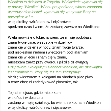
Wiedikon to dzielnica w Zurychu. W dialekcie wymawia się 
tę nazwę "Wiedike". W obu przypadkach, wbrew zasadom 
wymowy niemieckiej, wymawia się wszystkie litery na 
początku: w-i-e.
w tej okolicy, wśród drzew i ciężarówek
spędzam czas i wiem, że zostanę zawsze na Wiedikonie
Wielu mówi 
źle
 o tobie, ja wiem, że mi się podobasz
znam twoje ulice, wszystkie w dzielnicy
znam cię w dzień i w nocy, znam twoje twarze,
pod niebieskim niebem i wieczorem pod latarniami
znam cię w lecie i znam cię w zimie,
mieszkam zaraz przy dworcu
 i jeżdżę dziewiątką
Przy dworcu kolejowym Bahnhof Wiedikon, ale dziewiątka 
jest tramwajem, który się też tam zatrzymuje.
siedzę wieczorem z kolegami na shodach pijąc piwo
a teraz chcę ci zadedykować piosenkę, tak...
To jest miejsce, gdzie mieszkam
w słońcu i w deszczu
zostanę w mojej dzielnicy, bo wiem, że kocham Wiedikon
w tej okolicy, wśród drzew i ciężarówek