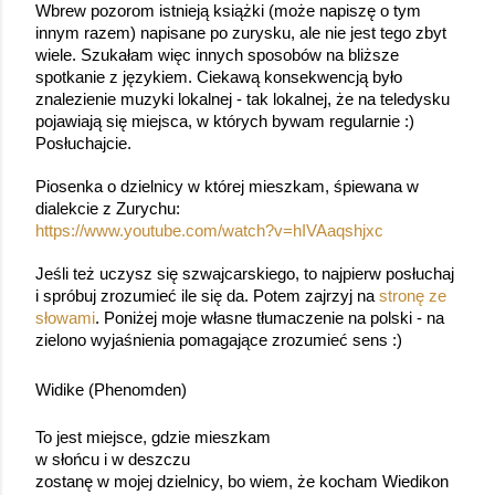
Wbrew pozorom istnieją książki (może napiszę o tym 
innym razem) napisane po zurysku, ale nie jest tego zbyt 
wiele. Szukałam więc innych sposobów na bliższe 
spotkanie z językiem. Ciekawą konsekwencją było 
znalezienie muzyki lokalnej - tak lokalnej, że na teledysku 
pojawiają się miejsca, w których bywam regularnie :) 
Posłuchajcie.
Piosenka o dzielnicy w której mieszkam, śpiewana w 
dialekcie z Zurychu: 
https://www.youtube.com/watch?v=hIVAaqshjxc
Jeśli też uczysz się szwajcarskiego, to najpierw posłuchaj 
i spróbuj zrozumieć ile się da. Potem zajrzyj na 
stronę ze 
słowami
. Poniżej moje własne t
łumaczenie 
na polski
 - na 
zielono wyjaśnienia pomagające zrozumieć sens :)
Widike (Phenomden)
To jest miejsce, gdzie mieszkam
w słońcu i w deszczu
zostanę w mojej dzielnicy, bo wiem, że kocham Wiedikon