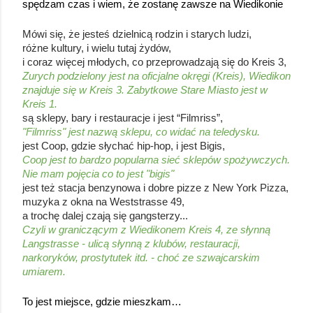
spędzam czas i wiem, że zostanę zawsze na Wiedikonie
Mówi się, że jesteś dzielnicą rodzin i starych ludzi,
różne kultury, i wielu tutaj żydów,
i coraz więcej młodych, co przeprowadzają się do Kreis 3,
Zurych podzielony jest na oficjalne okręgi (Kreis), Wiedikon 
znajduje się w Kreis 3. Zabytkowe Stare Miasto jest w 
Kreis 1.
są sklepy, bary i restauracje i jest “Filmriss”,
"Filmriss" jest nazwą sklepu, co widać na teledysku.
jest Coop, gdzie słychać hip-hop, i jest Bigis,
Coop jest to bardzo popularna sieć sklepów spożywczych. 
Nie mam pojęcia co to jest "bigis"
jest też stacja benzynowa i dobre pizze z New York Pizza,
muzyka z okna na Weststrasse 49,
a trochę dalej czają się gangsterzy...
Czyli w graniczącym z Wiedikonem Kreis 4, ze słynną 
Langstrasse - ulicą słynną z klubów, restauracji, 
narkoryków, prostytutek itd. - choć ze szwajcarskim 
umiarem.
To jest miejsce, gdzie mieszkam…