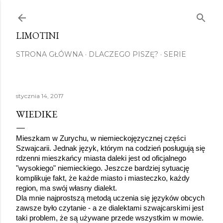
Przejdź do głównej zawartości
LIMOTINI
STRONA GŁÓWNA
DLACZEGO PISZĘ?
SERIE
stycznia 14, 2017
WIEDIKE
Mieszkam w Zurychu, w niemieckojęzycznej części 
Szwajcarii. Jednak język, którym na codzień posługują się 
rdzenni mieszkańcy miasta daleki jest od oficjalnego 
"wysokiego" niemieckiego. Jeszcze bardziej sytuację 
komplikuje fakt, że każde miasto i miasteczko, każdy 
region, ma swój własny dialekt.
Dla mnie najprostszą metodą uczenia się języków obcych 
zawsze było czytanie - a ze dialektami szwajcarskimi jest 
taki problem, że są używane przede wszystkim w mowie. 