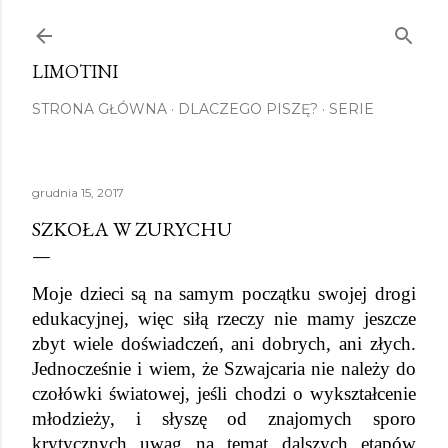
Przejdź do głównej zawartoś
LIMOTINI
STRONA GŁÓWNA
DLACZEGO PISZĘ?
SERIE
grudnia 15, 2017
SZKOŁA W ZURYCHU
Moje dzieci są na samym początku swojej drogi 
edukacyjnej, więc siłą rzeczy nie mamy jeszcze 
zbyt wiele doświadczeń, ani dobrych, ani złych. 
Jednocześnie i wiem, że Szwajcaria nie należy do 
czołówki światowej, jeśli chodzi o wykształcenie 
młodzieży, i słyszę od znajomych sporo 
krytycznych uwag na temat dalszych etapów 